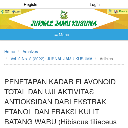
Register
Login
Menu
Quick
jump
Home
Archives
to
Vol. 2 No. 2 (2022): JURNAL JAMU KUSUMA
Articles
page
content
Main
Navigation
PENETAPAN KADAR FLAVONOID
Main
Content
TOTAL DAN UJI AKTIVITAS
Sidebar
ANTIOKSIDAN DARI EKSTRAK
ETANOL DAN FRAKSI KULIT
BATANG WARU (Hibiscus tiliaceus