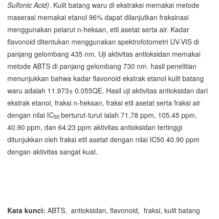
Sulfonic Acid)
. Kulit batang waru di ekstraksi memakai metode
maserasi memakai etanol 96% dapat dilanjutkan fraksinasi
menggunakan pelarut n-heksan, etil asetat serta air. Kadar
flavonoid ditentukan menggunakan spektrofotometri UV-VIS di
panjang gelombang 435 nm. Uji aktivitas antioksidan memakai
metode ABTS di panjang gelombang 730 nm. hasil penelitian
menunjukkan bahwa kadar flavonoid ekstrak etanol kulit batang
waru adalah 11.973± 0.055QE. Hasil uji aktivitas antioksidan dari
ekstrak etanol, fraksi n-heksan, fraksi etil asetat serta fraksi air
dengan nilai IC
berturut-turut ialah 71.78 ppm, 105.45 ppm,
50
40.90 ppm, dan 64.23 ppm aktivitas antioksidan tertinggi
ditunjukkan oleh fraksi etil asetat dengan nilai IC50 40.90 ppm
dengan aktivitas sangat kuat.
Kata kunci:
ABTS, antioksidan, flavonoid, fraksi, kulit batang