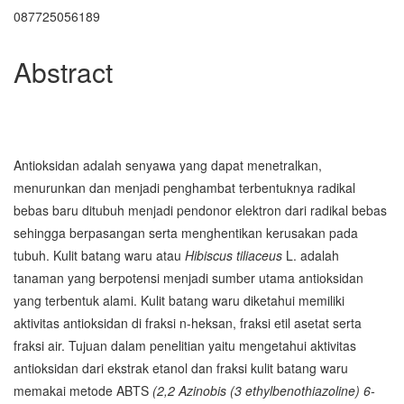
Main
087725056189
Article
Abstract
Content
Antioksidan adalah senyawa yang dapat menetralkan,
menurunkan dan menjadi penghambat terbentuknya radikal
bebas baru ditubuh menjadi pendonor elektron dari radikal bebas
sehingga berpasangan serta menghentikan kerusakan pada
tubuh. Kulit batang waru atau
Hibiscus tiliaceus
L. adalah
tanaman yang berpotensi menjadi sumber utama antioksidan
yang terbentuk alami. Kulit batang waru diketahui memiliki
aktivitas antioksidan di fraksi n-heksan, fraksi etil asetat serta
fraksi air. Tujuan dalam penelitian yaitu mengetahui aktivitas
antioksidan dari ekstrak etanol dan fraksi kulit batang waru
memakai metode ABTS
(2,2 Azinobis (3 ethylbenothiazoline) 6-